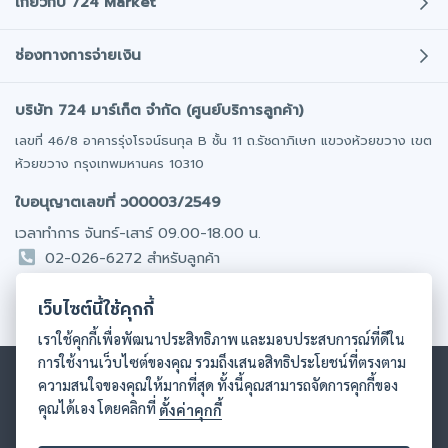
เกี่ยวกับ 724 Market
ประกันภัยรถมอเตอร์ไซค์
เกี่ยวกับเรา
ช่องทางการจ่ายเงิน
พ.ร.บ. รถยนต์
บทความ
ประกันภัยการเดินทาง
บริษัท 724 มาร์เก็ต จำกัด (ศูนย์บริการลูกค้า)
โปรโมชั่น
โอนเงินเข้าบริษัท
ประกันสุขภาพ/อุบัติเหตุ
มั่นใจได้ทุกการชำระเงิน
เลขที่ 46/8 อาคารรุ่งโรจน์ธนกุล B ชั้น 11 ถ.รัชดาภิเษก แขวงห้วยขวาง เขต
ติดต่อเรา
ออฟฟิศให้เช่า
ห้วยขวาง กรุงเทพมหานคร 10310
ร่วมงานกับเรา
รถยนต์มือสอง
ชำระเงินผ่านบัตรเครดิต / เดบิต
ใบอนุญาตเลขที่ ว00003/2549
นักลงทุนสัมพันธ์​
มีผ่อน 0% นาน 10 เดือน
เวลาทำการ จันทร์-เสาร์ 09.00-18.00 น.
02-026-6272 สำหรับลูกค้า
โอนเงินผ่าน Internet Banking
02 026 6274 สำหรับตัวแทน
สะดวกทุกที่ทุกเวลา
เว็บไซต์นี้ใช้คุกกี้
081 831 9089 รับเรื่องร้องเรียน
เราใช้คุกกี้เพื่อพัฒนาประสิทธิภาพ และมอบประสบการณ์ที่ดีใน
ชำระเงินผ่าน Counter Service
การใช้งานเว็บไซต์ของคุณ รวมถึงเสนอสิทธิประโยชน์ที่ตรงตาม
ได้ทุกสาขาทั่วประเทศ
ความสนใจของคุณให้มากที่สุด ทั้งนี้คุณสามารถจัดการคุกกี้ของ
คุณได้เอง โดยคลิกที่
ตั้งค่าคุกกี้
COD เก็บเงินปลายทาง
เงื่อนไขและข้อกำหนด