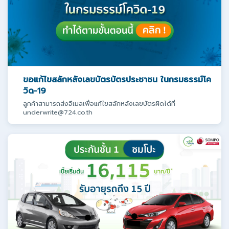
ขอแก้ไขสลักหลังเลขบัตรบัตรประชาชน ในกรมธรรม์โค
วิด-19
ลูกค้าสามารถส่งอีเมลเพื่อแก้ไขสลักหลังเลขบัตรผิดได้ที่
underwrite@724.co.th