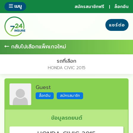
ข้าม
เมนู
สมัครสมาชิกฟรี
ล็อกอิน
ไป
ยัง
ส่วน
แชร์ต่อ
ของ
ข้อมูล
กลับไปเลือกแพ็คเกจใหม่
รถที่เลือก
HONDA CIVIC 2015
Guest
ล็อกอิน
สมัครสมาชิก
ข้อมูลรถยนต์