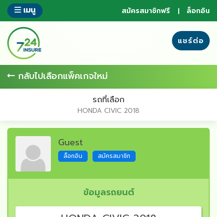
ข้าม
เมนู
สมัครสมาชิกฟรี
ล็อกอิน
ไป
ยัง
ส่วน
แชร์ต่อ
ของ
ข้อมูล
กลับไปเลือกแพ็คเกจใหม่
รถที่เลือก
HONDA CIVIC 2018
Guest
ล็อกอิน
สมัครสมาชิก
ข้อมูลรถยนต์