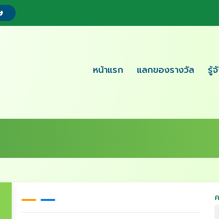
ษ
หน้าแรก
แลกของรางวัล
รู้
ค