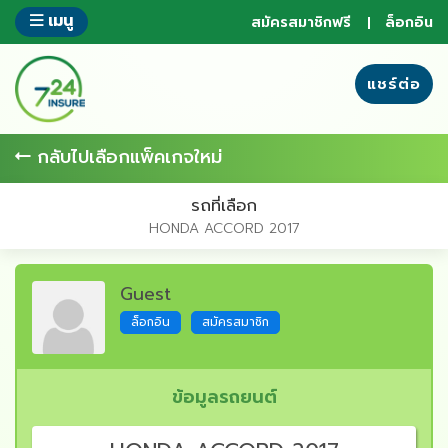
ข้าม
เมนู
สมัครสมาชิกฟรี
ล็อกอิน
ไป
ยัง
ส่วน
แชร์ต่อ
ของ
ข้อมูล
กลับไปเลือกแพ็คเกจใหม่
รถที่เลือก
HONDA ACCORD 2017
Guest
ล็อกอิน
สมัครสมาชิก
ข้อมูลรถยนต์