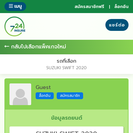
ข้าม
เมนู
สมัครสมาชิกฟรี
ล็อกอิน
ไป
ยัง
ส่วน
แชร์ต่อ
ของ
ข้อมูล
กลับไปเลือกแพ็คเกจใหม่
รถที่เลือก
SUZUKI SWIFT 2020
Guest
ล็อกอิน
สมัครสมาชิก
ข้อมูลรถยนต์