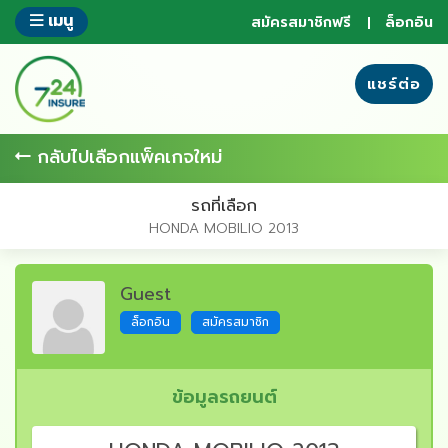
ข้าม
เมนู
สมัครสมาชิกฟรี
ล็อกอิน
ไป
ยัง
ส่วน
แชร์ต่อ
ของ
ข้อมูล
กลับไปเลือกแพ็คเกจใหม่
รถที่เลือก
HONDA MOBILIO 2013
Guest
ล็อกอิน
สมัครสมาชิก
ข้อมูลรถยนต์