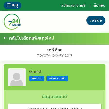
ข้าม
เมนู
สมัครสมาชิกฟรี
ล็อกอิน
ไป
ยัง
ส่วน
แชร์ต่อ
ของ
ข้อมูล
กลับไปเลือกแพ็คเกจใหม่
รถที่เลือก
TOYOTA CAMRY 2017
Guest
ล็อกอิน
สมัครสมาชิก
ข้อมูลรถยนต์