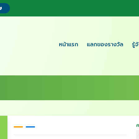
ษ
หน้าแรก
แลกของรางวัล
รู้
ค