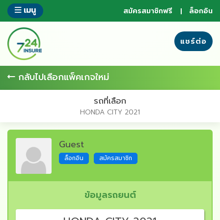
ข้าม
เมนู
สมัครสมาชิกฟรี
ล็อกอิน
ไป
ยัง
ส่วน
แชร์ต่อ
ของ
ข้อมูล
กลับไปเลือกแพ็คเกจใหม่
รถที่เลือก
HONDA CITY 2021
Guest
ล็อกอิน
สมัครสมาชิก
ข้อมูลรถยนต์