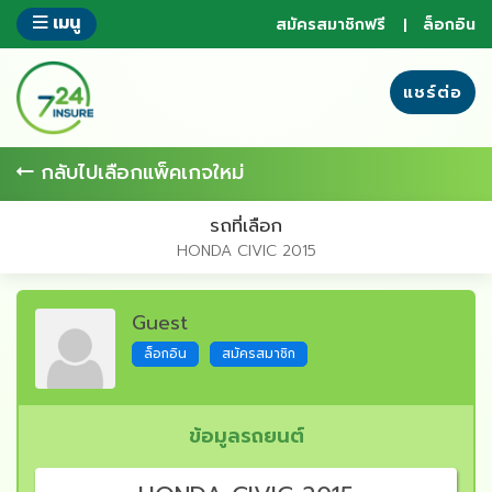
ข้าม
เมนู
สมัครสมาชิกฟรี
ล็อกอิน
ไป
ยัง
ส่วน
แชร์ต่อ
ของ
ข้อมูล
กลับไปเลือกแพ็คเกจใหม่
รถที่เลือก
HONDA CIVIC 2015
Guest
ล็อกอิน
สมัครสมาชิก
ข้อมูลรถยนต์