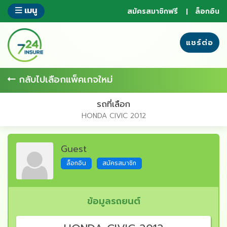
ข้าม
เมนู
สมัครสมาชิกฟรี
ล็อกอิน
ไป
ยัง
ส่วน
แชร์ต่อ
ของ
ข้อมูล
กลับไปเลือกแพ็คเกจใหม่
รถที่เลือก
HONDA CIVIC 2012
Guest
ล็อกอิน
สมัครสมาชิก
ข้อมูลรถยนต์