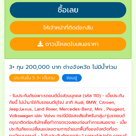
ซื้อเลย
ให้เจ้าหน้าที่ติดต่อกลับ
ดาวน์โหลดใบเสนอราคา
3+ ทุน 200,000 บาท ต่างจังหวัด ไม่มีน้ำท่วม
ประกันชั้น 5 3+ เต็มทุน
ซ่อมอู่
- รับประกันภัยฉพาะรถยนต์นั่งส่วนบุคคล (รหัส 110) - เบี้ยประกัน
ภัยนี้ ไม่นำมาใช้กับรถยนต์ยุโรป อาทิ Audi, BMW, Citroen,
Jeep,Lexus, Land Rover, Mercedes-Benz, Mini , Peugeot,
Volkswagen แlละ Volvo กรณีมีข้อสงสัยสำหรับกลุ่ม/รุ่นรถยนต์
กรุณาติดต่อบริษัทเพื่อทำการตรวจสอบก่อนทำการเสนอขาย - เบี้ย
ประกันภัยจะเปลี่ยนแปลงตามการจำแนกพื้นที่ของจังหวัดที่จด
ทะเบียนรถยนต์ - ไม่รับประกันภัยรถกลุ่ม 1 รถยนต์สปอร์ต รถยนต์