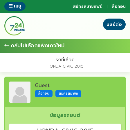
ข้าม
เมนู
สมัครสมาชิกฟรี
ล็อกอิน
ไป
ยัง
ส่วน
แชร์ต่อ
ของ
ข้อมูล
กลับไปเลือกแพ็คเกจใหม่
รถที่เลือก
HONDA CIVIC 2015
Guest
ล็อกอิน
สมัครสมาชิก
ข้อมูลรถยนต์