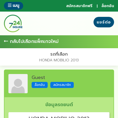
ข้าม
เมนู
สมัครสมาชิกฟรี
ล็อกอิน
ไป
ยัง
ส่วน
แชร์ต่อ
ของ
ข้อมูล
กลับไปเลือกแพ็คเกจใหม่
รถที่เลือก
HONDA MOBILIO 2013
Guest
ล็อกอิน
สมัครสมาชิก
ข้อมูลรถยนต์