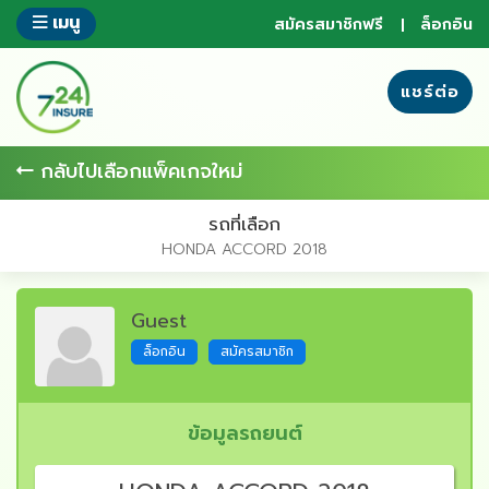
ข้าม
เมนู
สมัครสมาชิกฟรี
ล็อกอิน
ไป
ยัง
ส่วน
แชร์ต่อ
ของ
ข้อมูล
กลับไปเลือกแพ็คเกจใหม่
รถที่เลือก
HONDA ACCORD 2018
Guest
ล็อกอิน
สมัครสมาชิก
ข้อมูลรถยนต์