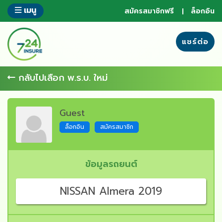
ข้าม
เมนู
สมัครสมาชิกฟรี
ล็อกอิน
ไป
ยัง
ส่วน
แชร์ต่อ
ของ
ข้อมูล
กลับไปเลือก พ.ร.บ. ใหม่
Guest
ล็อกอิน
สมัครสมาชิก
ข้อมูลรถยนต์
NISSAN Almera 2019