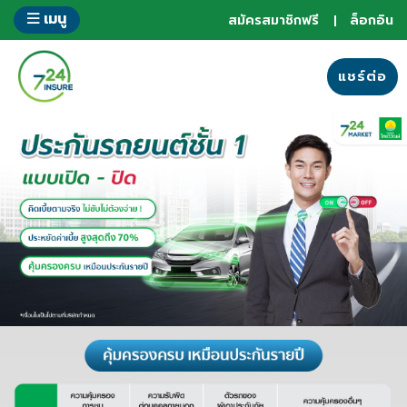
ข้าม
เมนู
สมัครสมาชิกฟรี
ล็อกอิน
ไป
ยัง
ส่วน
แชร์ต่อ
ของ
ข้อมูล