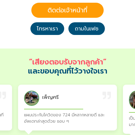
ติดต่อเจ้าหน้าที่
โทรหาเรา
ถามในเฟซ
“เสียงตอบรับจากลูกค้า”
และขอบคุณที่ไว้วางใจเรา
เพ็ญศรี
แผนประกันโควิดของ 724 มีหลากหลายดี และ
นที
เป็
อัพเดทล่าสุดด้วย ชอบ ๆ
มาก