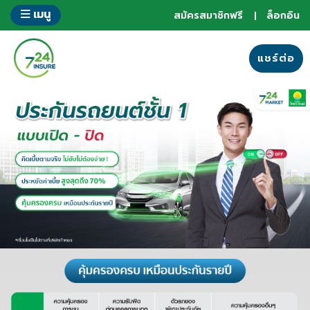
ข้าม
เมนู
สมัครสมาชิกฟรี
ล็อกอิน
ไป
ยัง
ส่วน
แชร์ต่อ
ของ
ข้อมูล